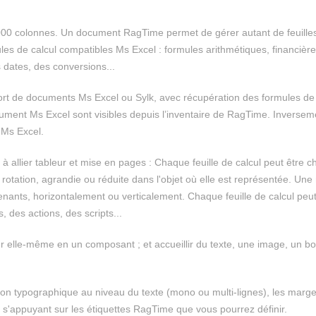
000 colonnes. Un document RagTime permet de gérer autant de feuille
les de calcul compatibles Ms Excel : formules arithmétiques, financière
s dates, des conversions...
rt de documents Ms Excel ou Sylk, avec récupération des formules de 
ocument Ms Excel sont visibles depuis l’inventaire de RagTime. Inversem
 Ms Excel.
allier tableur et mise en pages : Chaque feuille de calcul peut être c
 rotation, agrandie ou réduite dans l'objet où elle est représentée. U
tenants, horizontalement ou verticalement. Chaque feuille de calcul peut
, des actions, des scripts...
 elle-même en un composant ; et accueillir du texte, une image, un bo
on typographique au niveau du texte (mono ou multi-lignes), les marge
 en s'appuyant sur les étiquettes RagTime que vous pourrez définir.