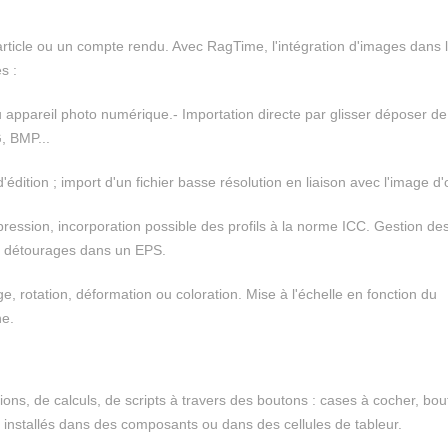
article ou un compte rendu. Avec RagTime, l'intégration d'images dans 
s :
ou appareil photo numérique.- Importation directe par glisser déposer de
, BMP...
édition ; import d'un fichier basse résolution en liaison avec l'image d'
pression, incorporation possible des profils à la norme ICC. Gestion de
 détourages dans un EPS.
, rotation, déformation ou coloration. Mise à l'échelle en fonction du
ne.
ns, de calculs, de scripts à travers des boutons : cases à cocher, bo
 installés dans des composants ou dans des cellules de tableur.