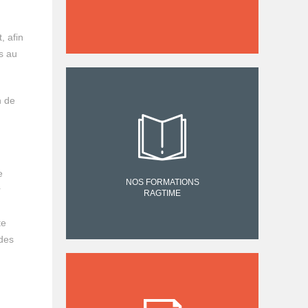
, afin
s au
n de
e
NOS FORMATIONS
r
RAGTIME
te
 des