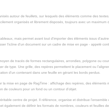
nisés autour de feuillets, sur lesquels des éléments comme des textes
acilement organisés et librement disposés, toujours avec un maximum 
ableaux, mais permet avant tout d'importer des éléments issus d'autre
e glisser l'icône d'un document sur un cadre de mise en page - appelé con
moyen de tracés de formes rectangulaires, arrondies, polygone ou cou
ger de type. Une grille, des repères permettent le placement ou l'align
ation d'un contenant dans une feuille en gérant les bords perdus.
sur la mise en page de RagTime : affichage des repères, des éléments 
ion de couleurs pour un fond ou un contour d'objet.
itable centre de projet. Il référence, organise et distribue l'ensemble
 également de définir les formats de nombres, couleurs et feuilles de 