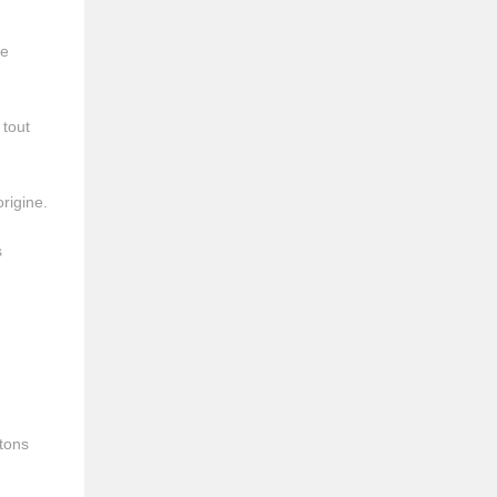
le
 tout
origine.
s
utons