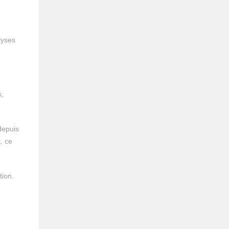
lyses
s,
depuis
, ce
tion.