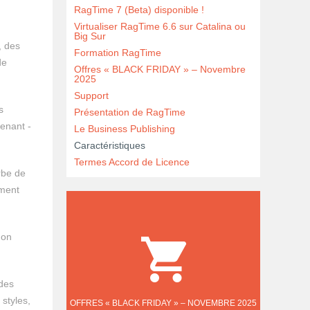
RagTime 7 (Beta) disponible !
Virtualiser RagTime 6.6 sur Catalina ou
Big Sur
, des
Formation RagTime
de
Offres « BLACK FRIDAY » – Novembre
2025
Support
s
Présentation de RagTime
tenant -
Le Business Publishing
Caractéristiques
Termes Accord de Licence
rbe de
ement
non
 des
styles,
OFFRES « BLACK FRIDAY » – NOVEMBRE 2025