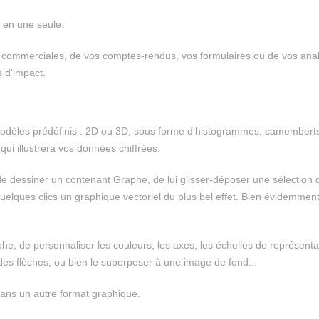
s en une seule.
ons commerciales, de vos comptes-rendus, vos formulaires ou de vos ana
s d'impact.
dèles prédéfinis : 2D ou 3D, sous forme d'histogrammes, camembert
ui illustrera vos données chiffrées.
de dessiner un contenant Graphe, de lui glisser-déposer une sélection 
 quelques clics un graphique vectoriel du plus bel effet. Bien évidemment
he, de personnaliser les couleurs, les axes, les échelles de représenta
des flèches, ou bien le superposer à une image de fond...
ans un autre format graphique.