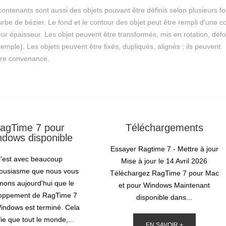
contenants sont aussi des objets pouvant être définis selon plusieurs f
urbe de bézier. Le fond et le contour des objet peut être rempli d'une c
 leur épaisseur. Les objet peuvent être transformés, mis en rotation, dé
mple). Les objets peuvent être fixés, dupliqués, alignés ; ils peuvent
tre convenance.
agTime 7 pour
Téléchargements
dows disponible
Essayer Ragtime 7 - Mettre à jour
'est avec beaucoup
Mise à jour le 14 Avril 2026
housiasme que nous vous
Téléchargez RagTime 7 pour Mac
mons aujourd'hui que le
et pour Windows Maintenant
oppement de RagTime 7
disponible dans...
indows est terminé. Cela
fie que tout le monde,...
EN SAVOIR +