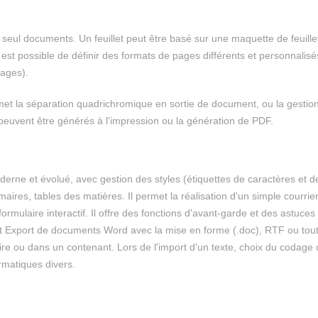
seul documents. Un feuillet peut être basé sur une maquette de feuillet
 est possible de définir des formats de pages différents et personnalisé
pages).
met la séparation quadrichromique en sortie de document, ou la gestio
uvent être générés à l'impression ou la génération de PDF.
erne et évolué, avec gestion des styles (étiquettes de caractères et d
res, tables des matières. Il permet la réalisation d'un simple courrie
rmulaire interactif. Il offre des fonctions d'avant-garde et des astuces
 et Export de documents Word avec la mise en forme (.doc), RTF ou tou
aire ou dans un contenant. Lors de l'import d'un texte, choix du codage
rmatiques divers.