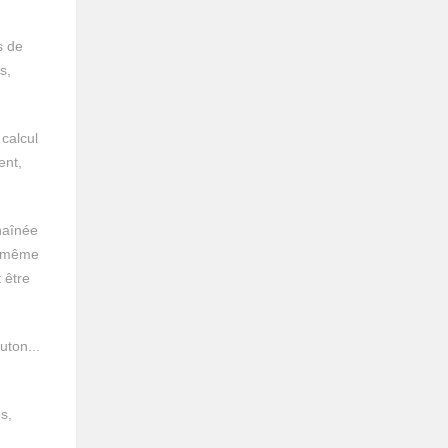
s de
s,
calcul
ent,
haînée
ne même
 être
uton...
s,