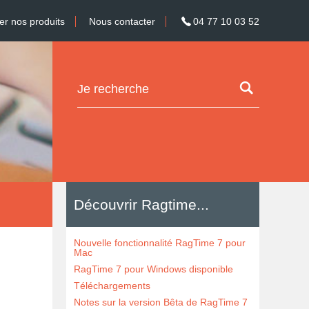
 nos produits
Nous contacter
04 77 10 03 52
Découvrir Ragtime...
Nouvelle fonctionnalité RagTime 7 pour
Mac
RagTime 7 pour Windows disponible
Téléchargements
Notes sur la version Bêta de RagTime 7