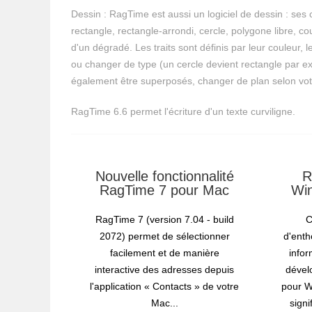
Dessin : RagTime est aussi un logiciel de dessin : ses 
rectangle, rectangle-arrondi, cercle, polygone libre, co
d'un dégradé. Les traits sont définis par leur couleur,
ou changer de type (un cercle devient rectangle par exe
également être superposés, changer de plan selon vo
RagTime 6.6 permet l'écriture d'un texte curviligne.
Nouvelle fonctionnalité
R
RagTime 7 pour Mac
Win
RagTime 7 (version 7.04 - build
C
2072) permet de sélectionner
d'ent
facilement et de manière
infor
interactive des adresses depuis
dével
l'application « Contacts » de votre
pour W
Mac...
signi