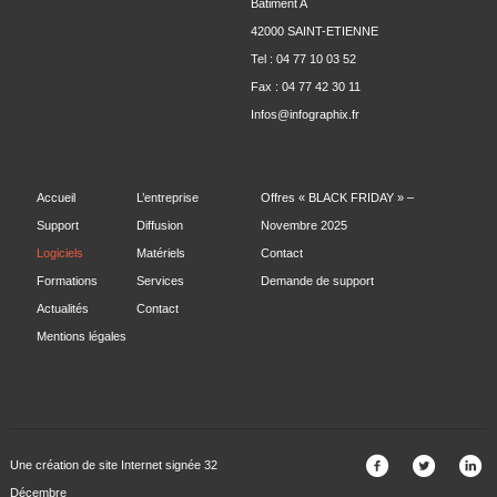
Bâtiment A
42000 SAINT-ETIENNE
Tel : 04 77 10 03 52
Fax : 04 77 42 30 11
Infos@infographix.fr
Accueil
L’entreprise
Offres « BLACK FRIDAY » –
Support
Diffusion
Novembre 2025
Logiciels
Matériels
Contact
Formations
Services
Demande de support
Actualités
Contact
Mentions légales
Une création de site Internet signée 32
Décembre