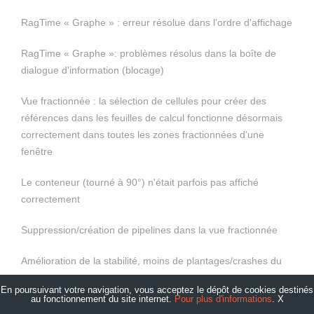
RagTime « Graphe » : erreur résolue dans l'ordre d'affichage
RagTime « Graphe »: problèmes résolus dans la boîte de
dialogue d'information (blocage)
Vue fractionnée : la sélection de cellules pour créer des
références dans les feuilles de calcul fonctionne désormais
correctement dans toutes les zones fractionnées d’une
fenêtre
Le conteneur (tourné à 90°) n'était parfois pas affiché
correctement
Suppression/création de pipelines dans la vue fractionnée
Amélioration de la stabilité, moins de plantages/crashes du
programme
En poursuivant votre navigation, vous acceptez le dépôt de cookies destinés
au fonctionnement du site internet.
Pour plus d'informations
.
X
Etat de la version de RagTime 7 ( version bêta