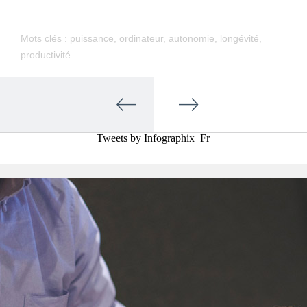
Mots clés :
puissance
,
ordinateur
,
autonomie
,
longévité
,
productivité
Tweets by Infographix_Fr