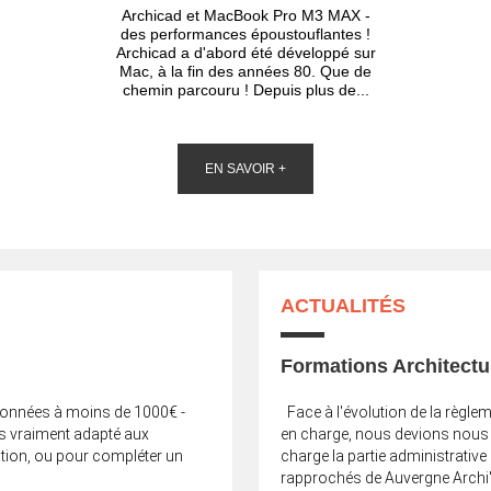
Archicad et MacBook Pro M3 MAX -
des performances époustouflantes !
Archicad a d'abord été développé sur
Mac, à la fin des années 80. Que de
chemin parcouru ! Depuis plus de...
EN SAVOIR +
ACTUALITÉS
Formations Architectu
tionnées à moins de 1000€ -
Face à l'évolution de la règle
as vraiment adapté aux
en charge, nous devions nous r
tion, ou pour compléter un
charge la partie administrati
rapprochés de Auvergne Archi'F