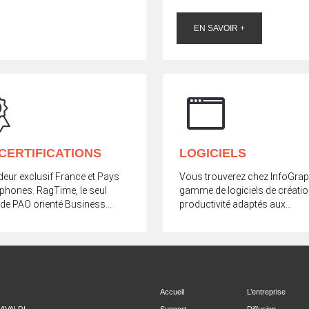
EN SAVOIR +
CERTIFICATIONS
LOGICIELS
ur exclusif France et Pays
Vous trouverez chez InfoGrap
phones. RagTime, le seul
gamme de logiciels de créatio
l de PAO orienté Business...
productivité adaptés aux...
Accueil
L’entreprise