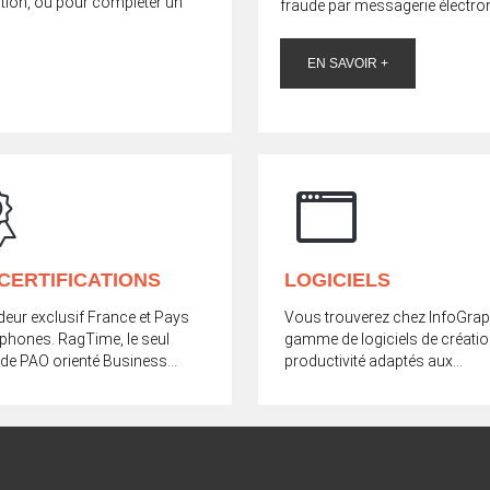
tion, ou pour compléter un
fraude par messagerie électron
EN SAVOIR +
CERTIFICATIONS
LOGICIELS
ur exclusif France et Pays
Vous trouverez chez InfoGrap
phones. RagTime, le seul
gamme de logiciels de créatio
l de PAO orienté Business...
productivité adaptés aux...