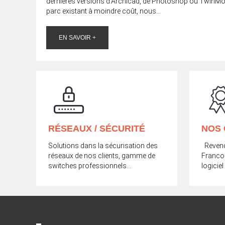
dernières versions d'Archicad, de Photoshop ou TwinMo
parc existant à moindre coût, nous...
EN SAVOIR +
RÉSEAUX / SÉCURITÉ
NOS 
Solutions dans la sécurisation des
Revende
réseaux de nos clients, gamme de
Franco
switches professionnels…
logicie