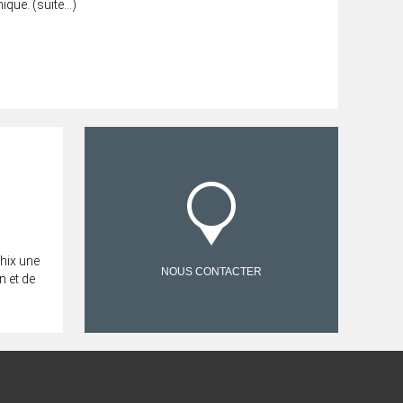
ique. (suite…)
hix une
NOUS CONTACTER
n et de