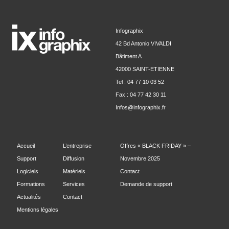
Infographix
42 Bd Antonio VIVALDI
Bâtiment A
42000 SAINT-ETIENNE
Tel : 04 77 10 03 52
Fax : 04 77 42 30 11
Infos@infographix.fr
Accueil
L’entreprise
Offres « BLACK FRIDAY » –
Support
Diffusion
Novembre 2025
Logiciels
Matériels
Contact
Formations
Services
Demande de support
Actualités
Contact
Mentions légales