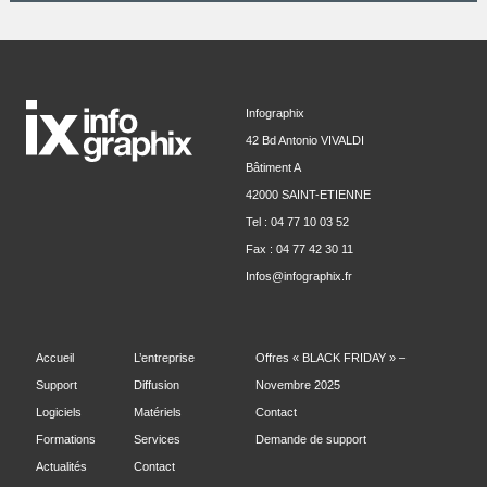
Infographix
42 Bd Antonio VIVALDI
Bâtiment A
42000 SAINT-ETIENNE
Tel : 04 77 10 03 52
Fax : 04 77 42 30 11
Infos@infographix.fr
Accueil
L’entreprise
Offres « BLACK FRIDAY » –
Support
Diffusion
Novembre 2025
Logiciels
Matériels
Contact
Formations
Services
Demande de support
Actualités
Contact